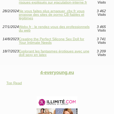
risques expliqués sur ejaculation-interne.fr
Visits
28/2/2024
Ne vous faites plus arnaquer, cbx.fr vous
3 462
propose des sites de porno CB fiables et
Visits
légitimes
27/1/2024
Webx.fr : le rendez-vous des professionnels
3 465
du web
Visits
14/8/2023
Creating the Perfect Silicone Sex Doll for
3 741
Your Intimate Needs
Visits
18/7/2023
Explorant les fantasmes érotiques avec une
3 209
doll sexy en latex
Visits
4-everyoung.eu
Top Read