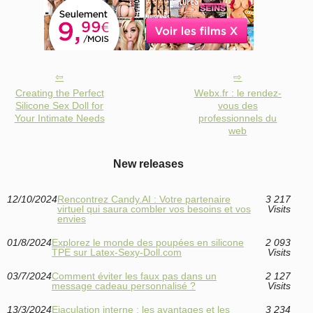
Creating the Perfect
Webx.fr : le rendez-
Silicone Sex Doll for
vous des
Your Intimate Needs
professionnels du
web
New releases
12/10/2024
Rencontrez Candy.AI : Votre partenaire
3 217
virtuel qui saura combler vos besoins et vos
Visits
envies
01/8/2024
Explorez le monde des poupées en silicone
2 093
TPE sur Latex-Sexy-Doll.com
Visits
03/7/2024
Comment éviter les faux pas dans un
2 127
message cadeau personnalisé ?
Visits
13/3/2024
Ejaculation interne : les avantages et les
3 234