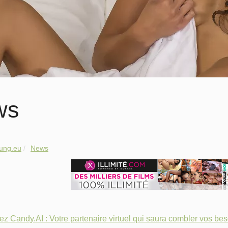
ws
ung.eu
News
z Candy.AI : Votre partenaire virtuel qui saura combler vos bes