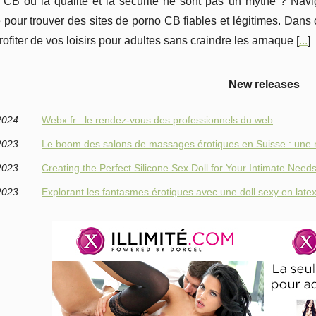
 CB où la qualité et la sécurité ne sont pas un mythe ? Nav
 pour trouver des sites de porno CB fiables et légitimes. Dans
ofiter de vos loisirs pour adultes sans craindre les arnaque [
...
]
New releases
2024
Webx.fr : le rendez-vous des professionnels du web
2023
Le boom des salons de massages érotiques en Suisse : une no
2023
Creating the Perfect Silicone Sex Doll for Your Intimate Need
2023
Explorant les fantasmes érotiques avec une doll sexy en late