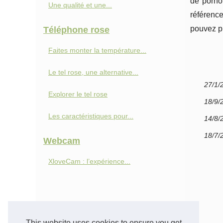
de porno
Une qualité et une...
référence
pouvez pr
Téléphone rose
Faites monter la température...
Le tel rose, une alternative...
27/1/
Explorer le tel rose
18/9/
Les caractéristiques pour...
14/8/
18/7/
Webcam
XloveCam : l’expérience...
This website uses cookies to ensure you get