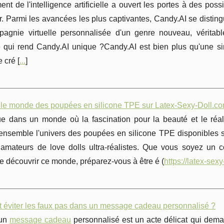
nt de l'intelligence artificielle a ouvert les portes à des possi
ir. Parmi les avancées les plus captivantes, Candy.AI se distin
agnie virtuelle personnalisée d'un genre nouveau, véritabl
e qui rend Candy.AI unique ?Candy.AI est bien plus qu'une si
 cré [
...
]
 le monde des poupées en silicone TPE sur Latex-Sexy-Doll.c
e dans un monde où la fascination pour la beauté et le réali
 ensemble l'univers des poupées en silicone TPE disponibles s
 amateurs de love dolls ultra-réalistes. Que vous soyez un 
e découvrir ce monde, préparez-vous à être é (
https://latex-sex
éviter les faux pas dans un message cadeau personnalisé ?
 un
message cadeau
personnalisé est un acte délicat qui demand