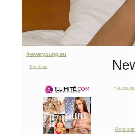
4-everyoung.eu
Ne
Top Read
4-everyo
Rencontre