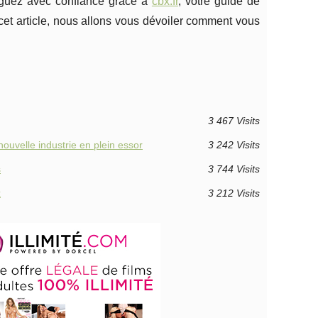
iguez avec confiance grâce à
cbx.fr
, votre guide de
 cet article, nous allons vous dévoiler comment vous
3 467 Visits
uvelle industrie en plein essor
3 242 Visits
s
3 744 Visits
x
3 212 Visits