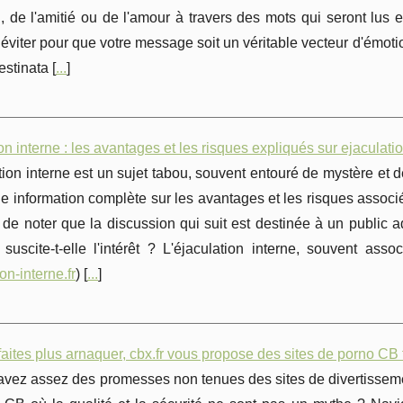
on, de l'amitié ou de l'amour à travers des mots qui seront lus
 éviter pour que votre message soit un véritable vecteur d'émot
estinata [
...
]
on interne : les avantages et les risques expliqués sur ejaculatio
tion interne est un sujet tabou, souvent entouré de mystère et d
ne information complète sur les avantages et les risques associés
 de noter que la discussion qui suit est destinée à un public adu
 suscite-t-elle l'intérêt ? L'éjaculation interne, souvent a
on-interne.fr
) [
...
]
aites plus arnaquer, cbx.fr vous propose des sites de porno CB f
avez assez des promesses non tenues des sites de divertissem