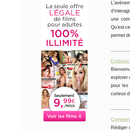
L'avèneme
d'interag
une comp
Qu'est-c
permet de
Explorez
Bienvenu
explorer
pour les
curieux d
Comment 
Rédiger