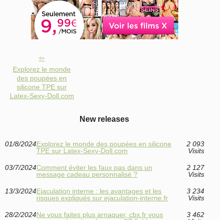
Explorez le monde
des poupées en
silicone TPE sur
Latex-Sexy-Doll.com
New releases
01/8/2024
Explorez le monde des poupées en silicone
2 093
TPE sur Latex-Sexy-Doll.com
Visits
03/7/2024
Comment éviter les faux pas dans un
2 127
message cadeau personnalisé ?
Visits
13/3/2024
Ejaculation interne : les avantages et les
3 234
risques expliqués sur ejaculation-interne.fr
Visits
28/2/2024
Ne vous faites plus arnaquer, cbx.fr vous
3 462