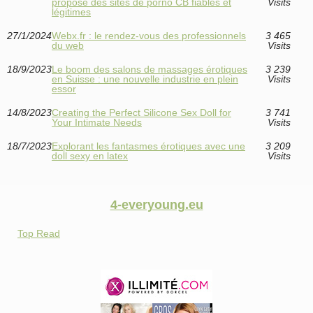
propose des sites de porno CB fiables et
Visits
légitimes
27/1/2024
Webx.fr : le rendez-vous des professionnels
3 465
du web
Visits
18/9/2023
Le boom des salons de massages érotiques
3 239
en Suisse : une nouvelle industrie en plein
Visits
essor
14/8/2023
Creating the Perfect Silicone Sex Doll for
3 741
Your Intimate Needs
Visits
18/7/2023
Explorant les fantasmes érotiques avec une
3 209
doll sexy en latex
Visits
4-everyoung.eu
Top Read